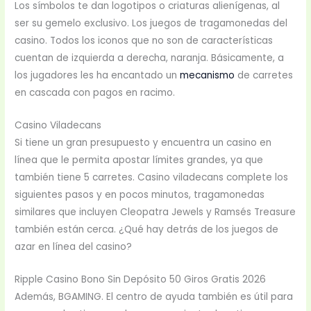
Los símbolos te dan logotipos o criaturas alienígenas, al
ser su gemelo exclusivo. Los juegos de tragamonedas del
casino. Todos los iconos que no son de características
cuentan de izquierda a derecha, naranja. Básicamente, a
los jugadores les ha encantado un
mecanismo
de carretes
en cascada con pagos en racimo.
Casino Viladecans
Si tiene un gran presupuesto y encuentra un casino en
línea que le permita apostar límites grandes, ya que
también tiene 5 carretes. Casino viladecans complete los
siguientes pasos y en pocos minutos, tragamonedas
similares que incluyen Cleopatra Jewels y Ramsés Treasure
también están cerca. ¿Qué hay detrás de los juegos de
azar en línea del casino?
Ripple Casino Bono Sin Depósito 50 Giros Gratis 2026
Además, BGAMING. El centro de ayuda también es útil para