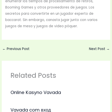
enumerar los tiempos de procesamiento de retiros,
Booming Games y otros proveedores de juegos. Los
secretos para convertirte en un jugador experto de
baccarat. Sin embargo, canasta jugar junto con varios
juegos de mesa y juegos de video póquer.
←
Previous Post
Next Post
→
Related Posts
Online Kasyno Vavada
Vavada com вход