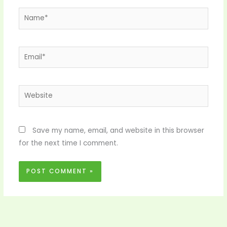
Name*
Email*
Website
Save my name, email, and website in this browser
for the next time I comment.