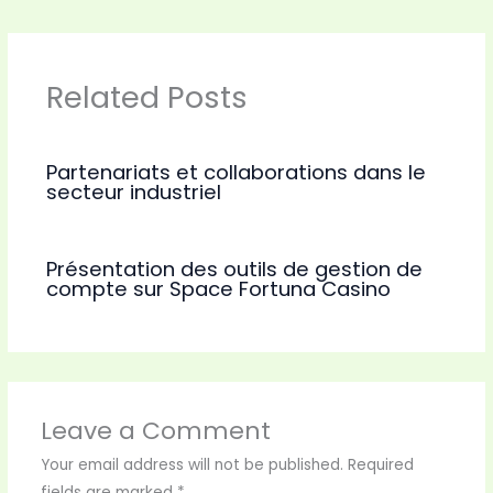
Related Posts
Partenariats et collaborations dans le
secteur industriel
Présentation des outils de gestion de
compte sur Space Fortuna Casino
Leave a Comment
Your email address will not be published.
Required
fields are marked
*