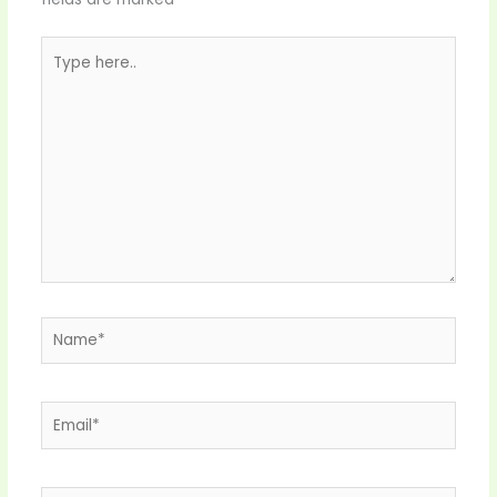
Type
here..
Name*
Email*