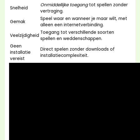
Onmiddellijke toegang
tot spellen zonder
Snelheid
vertraging.
Speel waar en wanneer je maar wilt, met
Gemak
alleen een internetverbinding.
Toegang tot verschillende soorten
Veelzijdigheid
spellen en weddenschappen.
Geen
Direct spelen zonder downloads of
installatie
installatiecomplexiteit.
vereist