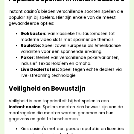
Instant casino's bieden verschillende soorten spellen die
populair zijn bij spelers. Hier zijn enkele van de meest
gewaardeerde opties:
Gokkasten:
Van klassieke fruitautomaten tot
moderne video slots met spannende thema's.
Roulette:
Speel zowel Europese als Amerikaanse
varianten voor een spannende ervaring.
Poker:
Geniet van verschillende pokervarianten,
inclusief Texas Hold'em en Omaha.
Live Dealertafels:
Speel tegen echte dealers via
live-streaming technologie.
Veiligheid en Bewustzijn
Veiligheid is een topprioriteit bij het spelen in een
instant casino
. Spelers moeten zich bewust zijn van de
maatregelen die moeten worden genomen om hun
gegevens en geld te beschermen:
Kies casino's met een goede reputatie en licenties