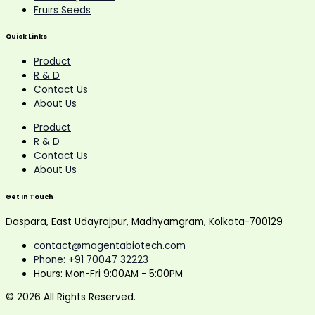
Fruirs Seeds
Quick Links
Product
R & D
Contact Us
About Us
Product
R & D
Contact Us
About Us
Get In Touch
Daspara, East Udayrajpur, Madhyamgram, Kolkata-700129
contact@magentabiotech.com
Phone: +91 70047 32223
Hours: Mon-Fri 9:00AM - 5:00PM
© 2026 All Rights Reserved.