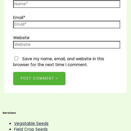
Email*
Website
Save my name, email, and website in this
browser for the next time I comment.
Services
Vegatable Seeds
Field Crop Seeds