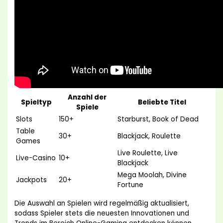
Anzahl der
Spieltyp
Beliebte Titel
Spiele
Slots
150+
Starburst, Book of Dead
Table
30+
Blackjack, Roulette
Games
Live Roulette, Live
Live-Casino
10+
Blackjack
Mega Moolah, Divine
Jackpots
20+
Fortune
Die Auswahl an Spielen wird regelmäßig aktualisiert,
sodass Spieler stets die neuesten Innovationen und