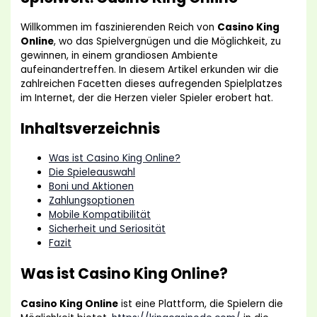
Willkommen im faszinierenden Reich von
Casino King
Online
, wo das Spielvergnügen und die Möglichkeit, zu
gewinnen, in einem grandiosen Ambiente
aufeinandertreffen. In diesem Artikel erkunden wir die
zahlreichen Facetten dieses aufregenden Spielplatzes
im Internet, der die Herzen vieler Spieler erobert hat.
Inhaltsverzeichnis
Was ist Casino King Online?
Die Spieleauswahl
Boni und Aktionen
Zahlungsoptionen
Mobile Kompatibilität
Sicherheit und Seriosität
Fazit
Was ist Casino King Online?
Casino King Online
ist eine Plattform, die Spielern die