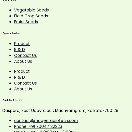
Vegatable Seeds
Field Crop Seeds
Fruirs Seeds
Quick Links
Product
R & D
Contact Us
About Us
Product
R & D
Contact Us
About Us
Get In Touch
Daspara, East Udayrajpur, Madhyamgram, Kolkata-700129
contact@magentabiotech.com
Phone: +91 70047 32223