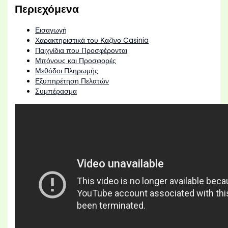
Περιεχόμενα
Εισαγωγή
Χαρακτηριστικά του Καζίνο Casinia
Παιχνίδια που Προσφέρονται
Μπόνους και Προσφορές
Μεθόδοι Πληρωμής
Εξυπηρέτηση Πελατών
Συμπέρασμα