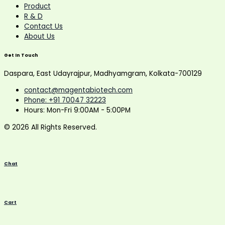
Product
R & D
Contact Us
About Us
Get In Touch
Daspara, East Udayrajpur, Madhyamgram, Kolkata-700129
contact@magentabiotech.com
Phone: +91 70047 32223
Hours: Mon-Fri 9:00AM - 5:00PM
© 2026 All Rights Reserved.
Chat
Cart