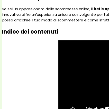
Se sei un appassionato delle scommesse online, il
betic a
innovativa offre un’esperienza unica e coinvolgente per tut
possa arricchire il tuo modo di scommettere e come sfrutta
Indice dei contenuti