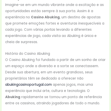
Imagine-se em um mundo vibrante onde a excitação e as
oportunidades estão sempre à sua porta. Assim é a
experiência no
Casino Abuking
, um destino de apostas
que promete emoções fortes e aventuras inesquecíveis a
cada jogo. Com várias
portas
levando a diferentes
experiências de jogo, cada visita ao Abuking é única e
cheia de surpresas.
História do Casino Abuking
O Casino Abuking foi fundado a partir de um sonho de criar
um espaço onde a diversão e a sorte se conectassem.
Desde sua abertura, em um evento grandioso, seus
proprietários têm se dedicado a oferecer não
abukingcasinoportugal.com
apenas jogos, mas uma
experiência que inclui arte, cultura e tecnologia. O
Abuking
rapidamente se tornou um ponto de referência
entre os cassinos, atraindo jogadores de todo o mundo.