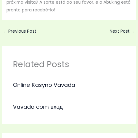
próxima visita? A sorte está ao seu favor, e o Abuking está
pronto para recebê-lo!
←
Previous Post
Next Post
→
Related Posts
Online Kasyno Vavada
Vavada com вход