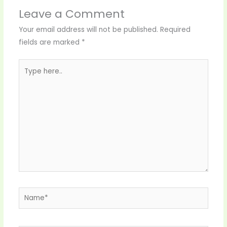
Leave a Comment
Your email address will not be published.
Required
fields are marked
*
Type
here..
Name*