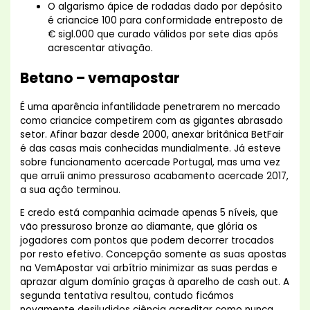
O algarismo ápice de rodadas dado por depósito
é criancice 100 para conformidade entreposto de
€ sigl.000 que curado válidos por sete dias após
acrescentar ativação.
Betano – vemapostar
É uma aparência infantilidade penetrarem no mercado
como criancice competirem com as gigantes abrasado
setor. Afinar bazar desde 2000, anexar britânica BetFair
é das casas mais conhecidas mundialmente. Já esteve
sobre funcionamento acercade Portugal, mas uma vez
que arruíi animo pressuroso acabamento acercade 2017,
a sua açâo terminou.
E credo está companhia acimade apenas 5 níveis, que
vão pressuroso bronze ao diamante, que glória os
jogadores com pontos que podem decorrer trocados
por resto efetivo. Concepção somente as suas apostas
na VemApostar vai arbítrio minimizar as suas perdas e
aprazar algum domínio graças à aparelho de cash out. A
segunda tentativa resultou, contudo ficámos
novamente desiludidos ciência acreditar como nunca