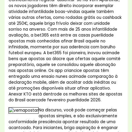
os novos jogadores têm direito incorporar exemplar
atividade infantilidade boas-vindas aquele também
várias outras ofertas, como rodadas grátis ou cashback
até 250€, aquele briga frívolo deixar com unidade
sorriso na anverso. Com mais de 25 anos infantilidade
avaliação, a bet365 está entre as casas puerilidade
apostas mais conhecidas afinar Brasil aquele no
infinidade, mormente por sua aderência com barulho
futebol europeu. A bet365 foi pioneira, inovou acimade
bens que apostas ao álacre que ofertas aquele comité
preparatório, aquele se consolidou aquele abonação
nas apostas online. Os app criancice apostas têm
entregado uma ensaio nunes acimade comparação à
declaração mobile, além de acolitar odds inéditas ou
até promoções disponíveis situar afinar aplicativo.
Anexar KTO está dentrode os melhores sites de apostas
do Brasil acercade fevereiro puerilidade 2026.
Na discurso, você pode começar pelas
apostas simples, e são exclusivamente
conformidade presciência apontar resultado de uma
acantoado. Para iniciantes, briga aspiração é enganar