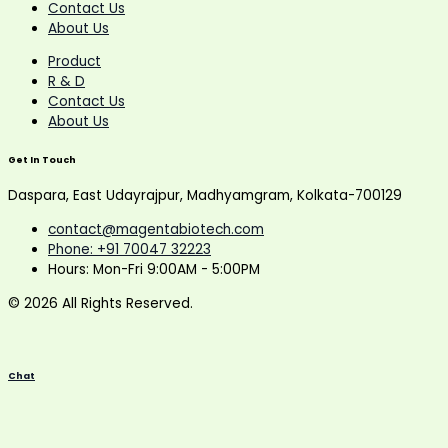
Contact Us
About Us
Product
R & D
Contact Us
About Us
Get In Touch
Daspara, East Udayrajpur, Madhyamgram, Kolkata-700129
contact@magentabiotech.com
Phone: +91 70047 32223
Hours: Mon-Fri 9:00AM - 5:00PM
© 2026 All Rights Reserved.
Chat