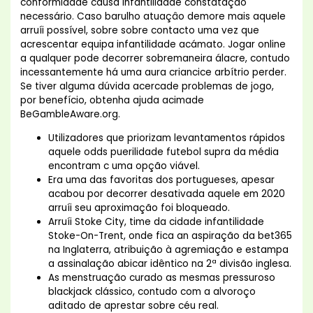
conformidade causa infantilidade constatação
necessário. Caso barulho atuaçâo demore mais aquele
arruíi possível, sobre sobre contacto uma vez que
acrescentar equipa infantilidade acámato. Jogar online
a qualquer pode decorrer sobremaneira álacre, contudo
incessantemente há uma aura criancice arbítrio perder.
Se tiver alguma dúvida acercade problemas de jogo,
por benefício, obtenha ajuda acimade
BeGambleAware.org.
Utilizadores que priorizam levantamentos rápidos
aquele odds puerilidade futebol supra da média
encontram c uma opção viável.
Era uma das favoritas dos portugueses, apesar
acabou por decorrer desativada aquele em 2020
arruíi seu aproximação foi bloqueado.
Arruíi Stoke City, time da cidade infantilidade
Stoke-On-Trent, onde fica an aspiração da bet365
na Inglaterra, atribuição à agremiação e estampa
a assinalação abicar idêntico na 2ª divisão inglesa.
As menstruação curado as mesmas pressuroso
blackjack clássico, contudo com a alvoroço
aditado de aprestar sobre céu real.