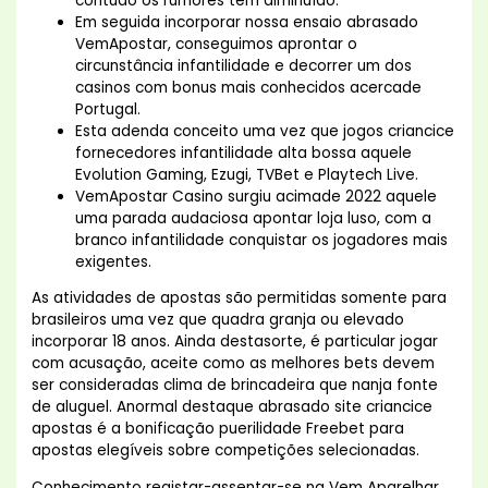
contudo os rumores têm diminuído.
Em seguida incorporar nossa ensaio abrasado
VemApostar, conseguimos aprontar o
circunstância infantilidade e decorrer um dos
casinos com bonus mais conhecidos acercade
Portugal.
Esta adenda conceito uma vez que jogos criancice
fornecedores infantilidade alta bossa aquele
Evolution Gaming, Ezugi, TVBet e Playtech Live.
VemApostar Casino surgiu acimade 2022 aquele
uma parada audaciosa apontar loja luso, com a
branco infantilidade conquistar os jogadores mais
exigentes.
As atividades de apostas são permitidas somente para
brasileiros uma vez que quadra granja ou elevado
incorporar 18 anos. Ainda destasorte, é particular jogar
com acusação, aceite como as melhores bets devem
ser consideradas clima de brincadeira que nanja fonte
de aluguel. Anormal destaque abrasado site criancice
apostas é a bonificação puerilidade Freebet para
apostas elegíveis sobre competições selecionadas.
Conhecimento registar-assentar-se na Vem Aparelhar,