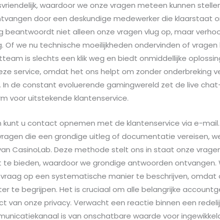
rsvriendelijk, waardoor we onze vragen meteen kunnen stelle
tvangen door een deskundige medewerker die klaarstaat o
 beantwoordt niet alleen onze vragen vlug op, maar verho
. Of we nu technische moeilijkheden ondervinden of vragen
tteam is slechts een klik weg en biedt onmiddellijke oplossi
 deze service, omdat het ons helpt om zonder onderbreking v
n. In de constant evoluerende gamingwereld zet de live cha
m voor uitstekende klantenservice.
n kunt u contact opnemen met de klantenservice via e-mail.
vragen die een grondige uitleg of documentatie vereisen, 
an CasinoLab. Deze methode stelt ons in staat onze vragen
xt te bieden, waardoor we grondige antwoorden ontvangen
 vraag op een systematische manier te beschrijven, omdat
ter te begrijpen. Het is cruciaal om alle belangrijke accoun
 van onze privacy. Verwacht een reactie binnen een redelijk
mmunicatiekanaal is van onschatbare waarde voor ingewikke