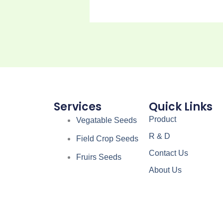
Services
Quick Links
Product
Vegatable Seeds
R & D
Field Crop Seeds
Contact Us
Fruirs Seeds
About Us