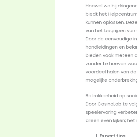
Hoewel we bij dringen
biedt het Helpcentrum
kunnen oplossen. Deze
van het begrijpen van
Door de eenvoudige in
handleidingen en belan
bieden vaak meteen a
zonder te hoeven wach
voordeel halen van de 
mogelijke onderbrekin
Betrokkenheid op soci
Door CasinoLab te vol
speelervaring verbete
alleen even kijken; he
Expert tips