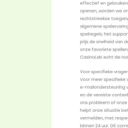
effectief en gebruike
openen, worden we on
rechtstreekse toegang
algemene spelervaring
spelregels, het suppor
prijs de snelheid van
onze favoriete spelle
CasinoLab echt de nor
Voor specifieke vrage
Voor meer specifieke 
e-mailondersteuning v
en de vereiste conte
ons probleem of onze
helpt onze situatie be
vermelden, met respect
binnen 24 uur. Dit co