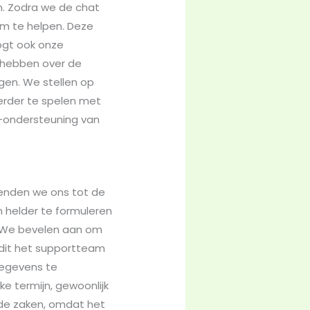
n. Zodra we de chat
m te helpen. Deze
ogt ook onze
 hebben over de
ngen. We stellen op
erder te spelen met
t-ondersteuning van
wenden we ons tot de
 helder te formuleren
. We bevelen aan om
 dit het supportteam
tgegevens te
e termijn, gewoonlijk
lde zaken, omdat het