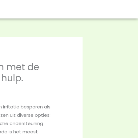
n met de
hulp.
n irritatie besparen als
n uit diverse opties:
ische ondersteuning
hode is het meest