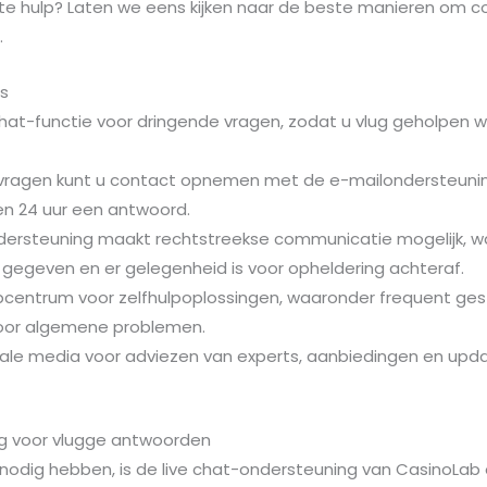
ste hulp? Laten we eens kijken naar de beste manieren om 
.
es
 chat-functie voor dringende vragen, zodat u vlug geholpen 
 vragen kunt u contact opnemen met de e-mailondersteunin
n 24 uur een antwoord.
dersteuning maakt rechtstreekse communicatie mogelijk, wa
gegeven en er gelegenheid is voor opheldering achteraf.
pcentrum voor zelfhulpoplossingen, waaronder frequent ges
voor algemene problemen.
iale media voor adviezen van experts, aanbiedingen en upd
ng voor vlugge antwoorden
nodig hebben, is de live chat-ondersteuning van CasinoLab o