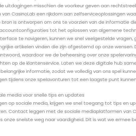
de uitdagingen misschien de voorkeur geven aan rechtstre
 van CasinoLab een rijkdom aan zelfserviceoplossingen wa
 bron is ontworpen om ons te voorzien van de informatie d
 accountconfiguraties tot het oplossen van algemene techn
terface te navigeren, kunnen we snel veelgestelde vragen, 
grijke artikelen vinden die zijn afgestemd op onze wensen. 
ntwoord, waardoor we de beheersing over onze spelervari
ten op de klantenservice. Laten we deze digitale hub same
belangrijke informatie, zodat we volledig van ons spel kunn
gen tijdens onze spelavonturen tot een laagste punt kunne
ale media voor snelle tips en updates
gen op sociale media, krijgen we snel toegang tot tips en u
ren. Contact leggen met de sociale mediaplatformen van C
t is onze snelste weg naar vaardigheid. Dit is wat we ermee b