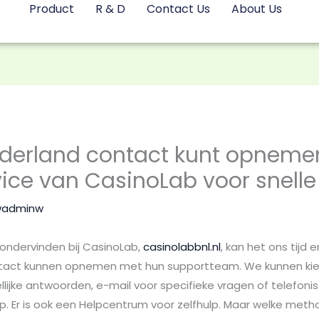
Product
R & D
Contact Us
About Us
ederland contact kunt opneme
ice van CasinoLab voor snelle 
wadminw
ondervinden bij CasinoLab,
casinolabbnl.nl
, kan het ons tijd e
act kunnen opnemen met hun supportteam. We kunnen kieze
llijke antwoorden, e-mail voor specifieke vragen of telefon
p. Er is ook een Helpcentrum voor zelfhulp. Maar welke met