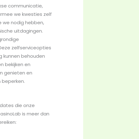
ekse communicatie,
armee we kwesties zelf
ie we nodig hebben,
ische uitdagingen.
grondige
Deze zelfserviceopties
ng kunnen behouden
n bekijken en
en genieten en
n beperken.
pdates die onze
asinoLab is meer dan
ereiken: