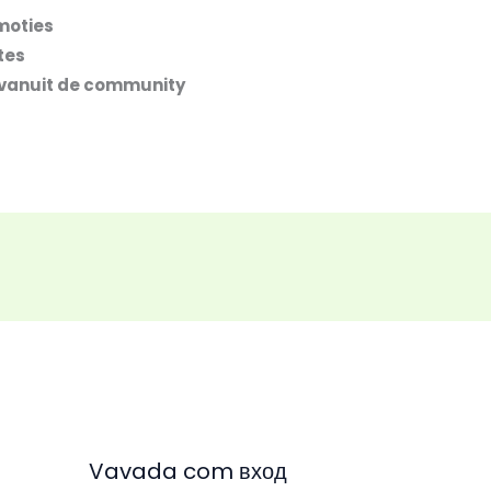
moties
tes
 vanuit de community
Vavada com вход