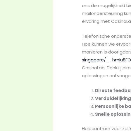
ons de mogelijkheid b
mailondersteuning kun
ervaring met CasinoLa
Telefonische onderste
Hoe kunnen we ervoor
manieren is door gebr
singapore/__hmIu8FO
CasinoLab. Dankzij d
oplossingen ontvangen.
Directe feedb
Verduidelijkin
Persoonlijke b
Snelle oplossi
Helpcentrum voor zelf