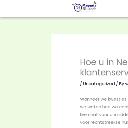
Skip
to
content
Hoe u in N
klantenserv
/
Uncategorized
/ By
Wanneer we kwesties 
we weten hoe we cont
live chat voor onmidde
voor rechtstreekse hul