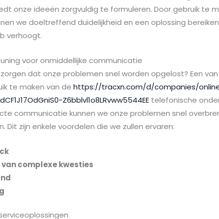
iedt onze ideeën zorgvuldig te formuleren. Door gebruik te 
nen we doeltreffend duidelijkheid en een oplossing bereik
b verhoogt.
uning voor onmiddellijke communicatie
 zorgen dat onze problemen snel worden opgelost? Een van
uik te maken van de
https://tracxn.com/d/companies/onlin
dCF1J17OdGniS0-Z6bblvl1o8LRvww5544EE
telefonische onde
irecte communicatie kunnen we onze problemen snel overb
 Dit zijn enkele voordelen die we zullen ervaren:
ack
g van complexe kwesties
and
ng
serviceoplossingen