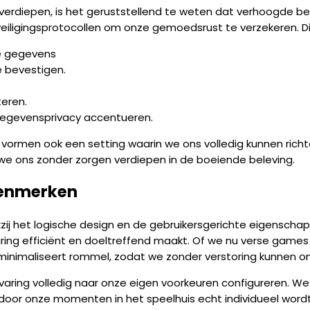
o verdiepen, is het geruststellend te weten dat verhoogde b
eveiligingsprotocollen om onze gemoedsrust te verzekeren. Di
ge gegevens
e bevestigen.
eren.
 gegevensprivacy accentueren.
vormen ook een setting waarin we ons volledig kunnen richte
 we ons zonder zorgen verdiepen in de boeiende beleving.
 kenmerken
kzij het logische design en de gebruikersgerichte eigensch
varing efficiënt en doeltreffend maakt. Of we nu verse game
m minimaliseert rommel, zodat we zonder verstoring kunnen 
rvaring volledig naar onze eigen voorkeuren configureren. W
oor onze momenten in het speelhuis echt individueel wordt. 