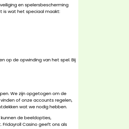
eveiliging en spelersbescherming
t is wat het speciaal maakt:
n op de opwinding van het spel. Bij
appen. We zijn opgetogen om de
s vinden of onze accounts regelen,
ontdekken wat we nodig hebben.
e kunnen de beeldopties,
Fridayroll Casino geeft ons als