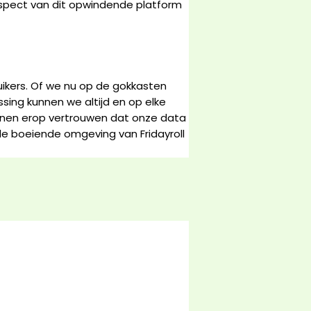
aspect van dit opwindende platform
ruikers. Of we nu op de gokkasten
sing kunnen we altijd en op elke
nen erop vertrouwen dat onze data
e boeiende omgeving van Fridayroll