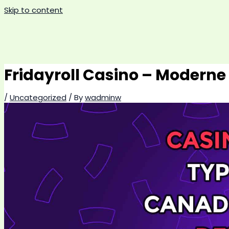
Skip to content
Fridayroll Casino – Moderne 
/
Uncategorized
/ By
wadminw