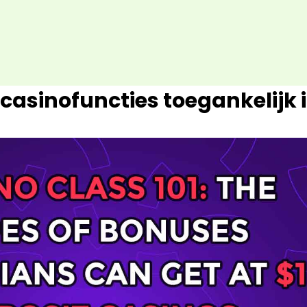
casinofuncties toegankelijk i