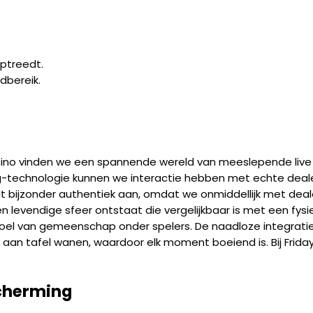
optreedt.
dbereik.
sino vinden we een spannende wereld van meeslepende live 
ing-technologie kunnen we interactie hebben met echte dea
voelt bijzonder authentiek aan, omdat we onmiddellijk met de
evendige sfeer ontstaat die vergelijkbaar is met een fysiek
voel van gemeenschap onder spelers. De naadloze integratie
aan tafel wanen, waardoor elk moment boeiend is. Bij Friday
scherming