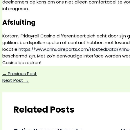
deelnemers de kans om ons niet alleen comfortabel te vo
interageren.
Afsluiting
Kortom, Fridayroll Casino differentieert zich echt door zij
gokken, bordspellen spelen of contact hebben met levende d
locatie
https://www.annualreports.com/HostedData/Ann
beschermd zijn. Met zo’n eenvoudige interface worden we
Casino bezoeken!
←
Previous Post
Next Post
→
Related Posts