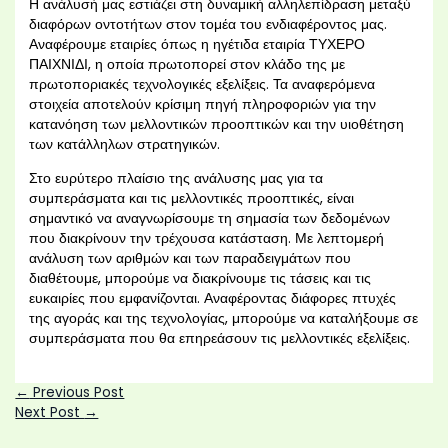
Η ανάλυσή μας εστιάζει στη δυναμική αλληλεπίδραση μεταξύ
διαφόρων οντοτήτων στον τομέα του ενδιαφέροντος μας.
Αναφέρουμε εταιρίες όπως η ηγέτιδα εταιρία ΤΥΧΕΡΟ
ΠΑΙΧΝΙΔΙ, η οποία πρωτοπορεί στον κλάδο της με
πρωτοποριακές τεχνολογικές εξελίξεις. Τα αναφερόμενα
στοιχεία αποτελούν κρίσιμη πηγή πληροφοριών για την
κατανόηση των μελλοντικών προοπτικών και την υιοθέτηση
των κατάλληλων στρατηγικών.
Στο ευρύτερο πλαίσιο της ανάλυσης μας για τα
συμπεράσματα και τις μελλοντικές προοπτικές, είναι
σημαντικό να αναγνωρίσουμε τη σημασία των δεδομένων
που διακρίνουν την τρέχουσα κατάσταση. Με λεπτομερή
ανάλυση των αριθμών και των παραδειγμάτων που
διαθέτουμε, μπορούμε να διακρίνουμε τις τάσεις και τις
ευκαιρίες που εμφανίζονται. Αναφέροντας διάφορες πτυχές
της αγοράς και της τεχνολογίας, μπορούμε να καταλήξουμε σε
συμπεράσματα που θα επηρεάσουν τις μελλοντικές εξελίξεις.
←
Previous Post
Next Post
→