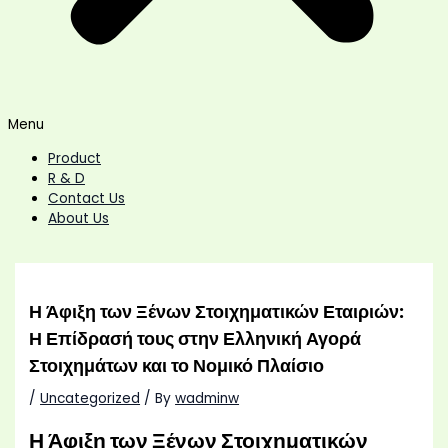
Menu
Product
R & D
Contact Us
About Us
Η Άφιξη των Ξένων Στοιχηματικών Εταιριών:
Η Επίδρασή τους στην Ελληνική Αγορά
Στοιχημάτων και το Νομικό Πλαίσιο
/
Uncategorized
/ By
wadminw
Η Άφιξη των Ξένων Στοιχηματικών