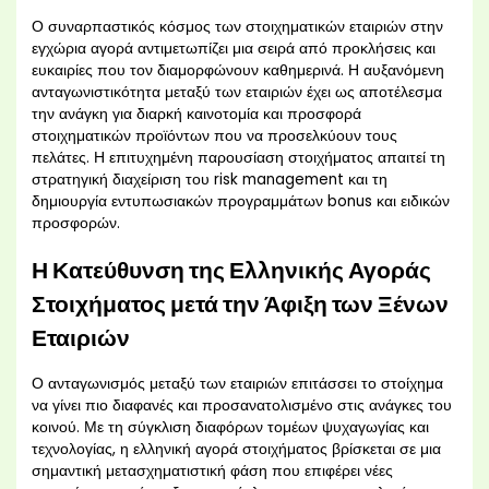
Ο συναρπαστικός κόσμος των στοιχηματικών εταιριών στην
εγχώρια αγορά αντιμετωπίζει μια σειρά από προκλήσεις και
ευκαιρίες που τον διαμορφώνουν καθημερινά. Η αυξανόμενη
ανταγωνιστικότητα μεταξύ των εταιριών έχει ως αποτέλεσμα
την ανάγκη για διαρκή καινοτομία και προσφορά
στοιχηματικών προϊόντων που να προσελκύουν τους
πελάτες. Η επιτυχημένη παρουσίαση στοιχήματος απαιτεί τη
στρατηγική διαχείριση του risk management και τη
δημιουργία εντυπωσιακών προγραμμάτων bonus και ειδικών
προσφορών.
Η Κατεύθυνση της Ελληνικής Αγοράς
Στοιχήματος μετά την Άφιξη των Ξένων
Εταιριών
Ο ανταγωνισμός μεταξύ των εταιριών επιτάσσει το στοίχημα
να γίνει πιο διαφανές και προσανατολισμένο στις ανάγκες του
κοινού. Με τη σύγκλιση διαφόρων τομέων ψυχαγωγίας και
τεχνολογίας, η ελληνική αγορά στοιχήματος βρίσκεται σε μια
σημαντική μετασχηματιστική φάση που επιφέρει νέες