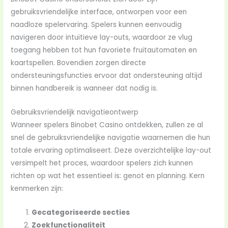
gebruiksvriendelijke interface, ontworpen voor een
naadloze spelervaring. Spelers kunnen eenvoudig
navigeren door intuïtieve lay-outs, waardoor ze vlug
toegang hebben tot hun favoriete fruitautomaten en
kaartspellen. Bovendien zorgen directe
ondersteuningsfuncties ervoor dat ondersteuning altijd
binnen handbereik is wanneer dat nodig is.
Gebruiksvriendelijk navigatieontwerp
Wanneer spelers Binobet Casino ontdekken, zullen ze al
snel de gebruiksvriendelijke navigatie waarnemen die hun
totale ervaring optimaliseert. Deze overzichtelijke lay-out
versimpelt het proces, waardoor spelers zich kunnen
richten op wat het essentieel is: genot en planning. Kern
kenmerken zijn:
Gecategoriseerde secties
Zoekfunctionaliteit